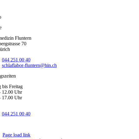
e
medizin Fluntern
ergstrasse 70
ürich
n
044 251 00 40
:
schlaflabor-fluntern@hin.ch
gszeiten
 bis Freitag
– 12.00 Uhr
– 17.00 Uhr
 vereinbaren
n
044 251 00 40
Page load link