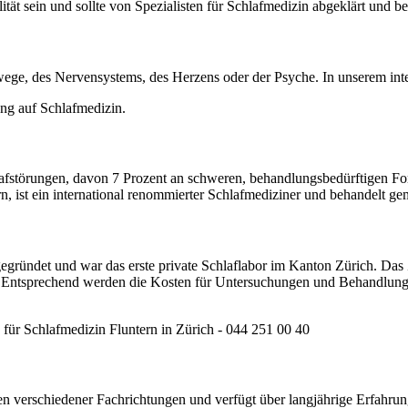
ität sein und sollte von Spezialisten für Schlaf­medizin abgeklärt und 
ege, des Nerven­systems, des Herzens oder der Psyche. In unserem inte
hlaf­­störungen, davon 7 Prozent an schweren, behandlungs­­bedürftigen Fo
rn, ist ein international re­nommierter Schlaf­­­mediziner und be­handelt 
egründet und war das erste private Schlaflabor im Kanton Zürich. Das
nt. Entsprechend werden die Kosten für Untersuchungen und Behandlu
ten verschiedener Fach­richtungen und verfügt über langjährige Erfahr