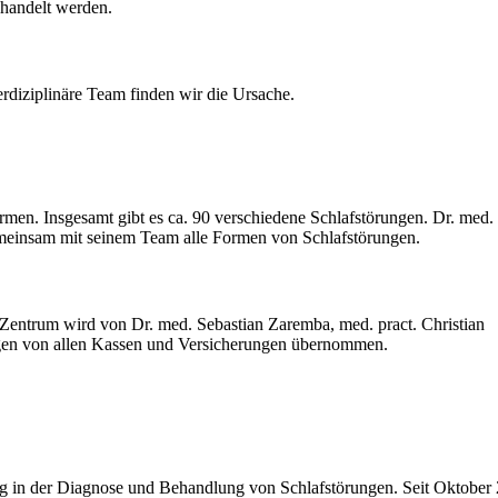
behandelt werden.
r­diziplinäre Team finden wir die Ursache.
rmen. Ins­gesamt gibt es ca. 90 verschiedene Schlaf­­störungen. Dr. med.
ge­­meinsam mit seinem Team alle Formen von Schlaf­­­störungen.
 Zentrum wird von Dr. med. Sebastian Zaremba, med. pract. Christian
ngen von allen Kassen und Versicherungen übernommen.
ung in der Diagnose und Behandlung von Schlaf­störungen. Seit Oktober