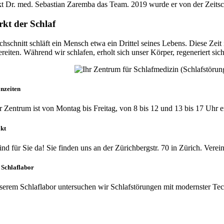
kt Dr. med. Sebastian Zaremba das Team. 2019 wurde er von der Zeitschr
rkt der Schlaf
hschnitt schläft ein Mensch etwa ein Drittel seines Lebens. Diese Ze
ereiten. Während wir schlafen, erholt sich unser Körper, regeneriert sic
onzeiten
 Zentrum ist von Montag bis Freitag, von 8 bis 12 und 13 bis 17 Uhr e
kt
ind für Sie da! Sie finden uns an der Zürichbergstr. 70 in Zürich. Ver­ei
 Schlaflabor
serem Schlaflabor unter­suchen wir Schlaf­störungen mit modernster T