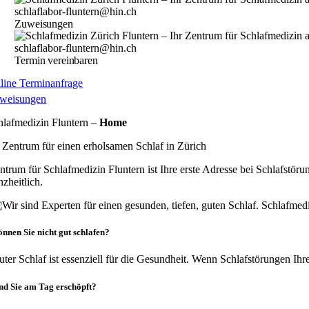
Zuweisungen
Termin vereinbaren
line Terminanfrage
weisungen
hlafmedizin Fluntern –
Home
r Zentrum für einen erholsamen Schlaf in Zürich
trum für Schlafmedizin Fluntern ist Ihre erste Adresse bei Schlafstör
z­heitlich.
nnen Sie nicht gut schlafen?
ter Schlaf ist essenziell für die Ge­sund­heit. Wenn Schlaf­­­störungen Ih
nd Sie am Tag erschöpft?