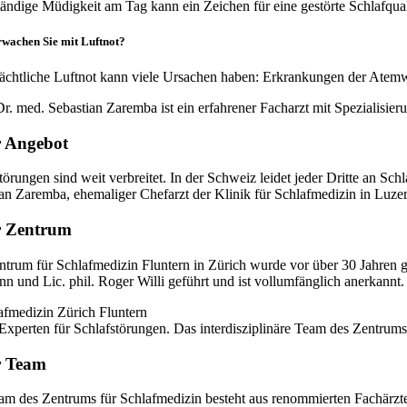
ändige Müdigkeit am Tag kann ein Zeichen für eine gestörte Schlaf­­qual
wachen Sie mit Luftnot?
chtliche Luftnot kann viele Ur­sachen haben: Er­krankungen der Atem­w
 Angebot
törungen sind weit ver­breitet. In der Schweiz leidet jeder Dritte an Sc
an Zaremba, ehemaliger Chef­arzt der Kli­nik für Schlaf­­me­di­zin in Lu­ze
r Zentrum
trum für Schlafmedizin Fluntern in Zürich wurde vor über 30 Jahren g
n und Lic. phil. Roger Willi geführt und ist vollumfänglich anerkan
r Team
m des Zentrums für Schlaf­medizin besteht aus re­nommierten Fach­ärz