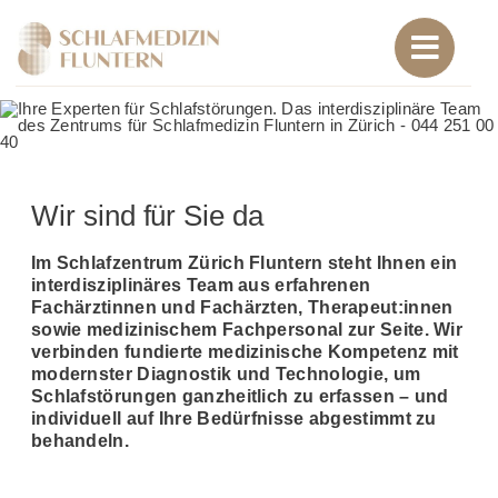
Zum
Inhalt
springen
Wir sind für Sie da
Im Schlafzentrum Zürich Fluntern steht Ihnen ein
interdisziplinäres Team aus erfahrenen
Fachärztinnen und Fach­ärzten, Therapeut:innen
sowie medizinischem Fach­personal zur Seite. Wir
verbinden fundierte medizinische Kompetenz mit
modernster Diagnostik und Technologie, um
Schlaf­störungen ganz­heitlich zu erfassen – und
individuell auf Ihre Be­dürfnisse ab­gestimmt zu
behandeln.