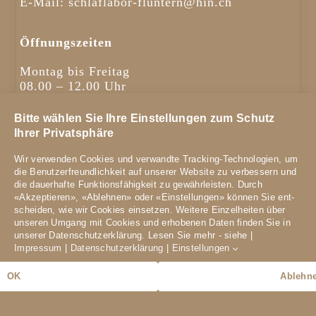
E-Mail:
schlaflabor-fluntern@hin.ch
Öffnungszeiten
Montag bis Freitag
08.00 – 12.00 Uhr
12.30 – 17.00 Uhr
Bitte wählen Sie Ihre Einstellungen zum Schutz
Copyright: Schlafmedizin Fluntern /
Datenschutz
/
Impressum
Ihrer Privatsphäre
Wir verwenden Cookies und verwandte Tracking-Technologien, um
die Benutzer­freundlich­keit auf unserer Website zu ver­bessern und
die dauer­hafte Funktions­fähig­keit zu gewähr­leisten. Durch
«Akzeptieren», «Ablehnen» oder «Einstellungen» können Sie ent­
scheiden, wie wir Cookies einsetzen. Weitere Einzel­heiten über
unseren Umgang mit Cookies und er­hobenen Daten finden Sie in
unserer Datens­chutz­erklärung. Lesen Sie mehr - siehe |
Impressum
|
Datenschutzerklärung
|
Einstellungen
OK
Ablehn