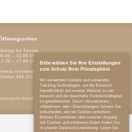
Öffnungszeiten
Montag bis Freitag
08.00 – 12.00 Uhr
12.30 – 17.00 Uhr
Bitte wählen Sie Ihre Einstellungen
zum Schutz Ihrer Privatsphäre
Termin vereinbaren
Telefon
044 251 00 40
Wir verwenden Cookies und verwandte
Tracking-Technologien, um die Benutzer­
freundlich­keit auf unserer Website zu ver­
bessern und die dauer­hafte Funktions­fähig­keit
Zentrum für Schlafmedizin 2026 –
Datenschutz
–
Impressum
zu gewähr­leisten. Durch «Akzeptieren»,
«Ablehnen» oder «Einstellungen» können Sie
ent­scheiden, wie wir Cookies einsetzen.
Weitere Einzel­heiten über unseren Umgang
mit Cookies und er­hobenen Daten finden Sie
in unserer Datens­chutz­erklärung. Lesen Sie