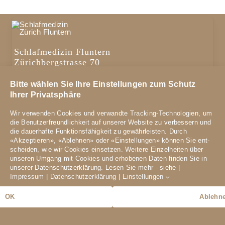
Schlafmedizin Fluntern
Zürichbergstrasse 70
8044 Zürich
Bitte wählen Sie Ihre Einstellungen zum Schutz
Telefon
044 251 00 40
Ihrer Privatsphäre
E-Mail:
schlaflabor-fluntern@hin.ch
Wir verwenden Cookies und verwandte Tracking-Technologien, um
die Benutzer­freundlich­keit auf unserer Website zu ver­bessern und
Öffnungszeiten
die dauer­hafte Funktions­fähig­keit zu gewähr­leisten. Durch
«Akzeptieren», «Ablehnen» oder «Einstellungen» können Sie ent­
scheiden, wie wir Cookies einsetzen. Weitere Einzel­heiten über
Montag bis Freitag
unseren Umgang mit Cookies und er­hobenen Daten finden Sie in
08.00 – 12.00 Uhr
unserer Datens­chutz­erklärung. Lesen Sie mehr - siehe |
12.30 – 17.00 Uhr
Impressum
|
Datenschutzerklärung
|
Einstellungen
Copyright: Schlafmedizin Fluntern /
Datenschutz
/
Impressum
OK
Ablehn