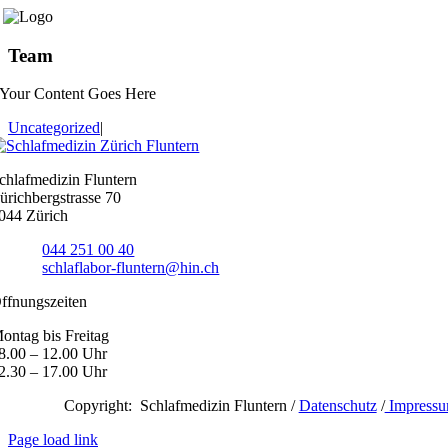
Zum
Inhalt
springen
Team
Your Content Goes Here
Uncategorized
|
chlafmedizin Fluntern
ürichbergstrasse 70
044 Zürich
elefon
044 251 00 40
-Mail:
schlaflabor-fluntern@hin.ch
ffnungszeiten
ontag bis Freitag
8.00 – 12.00 Uhr
2.30 – 17.00 Uhr
Copyright: Schlafmedizin Fluntern /
Datenschutz
/
Impress
Page load link