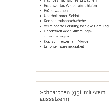
Häufiges nächt­liches Er­wachen
Erschwertes Wieder­­ein­­schlafen
Früherwachen
Unerholsamer Schlaf­­
Konzentrations­­schwäche
Verminderte Leistungs­­fähig­keit am Tag
Gereizt­heit oder Stimmungs­­
schwankungen
Kopfschmerzen am Morgen
Erhöhte Tages­­müdig­keit­­­
Schnarchen (ggf. mit Atem­
aussetzern)