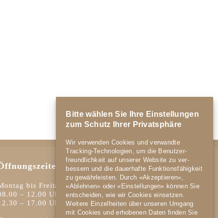
Bitte wählen Sie Ihre Einstellungen
zum Schutz Ihrer Privatsphäre
Wir verwenden Cookies und verwandte
Tracking-Technologien, um die Benutzer­
freundlich­keit auf unserer Website zu ver­
Öffnungszeiten
bessern und die dauer­hafte Funktions­fähig­keit
zu gewähr­leisten. Durch «Akzeptieren»,
Montag bis Freitag
«Ablehnen» oder «Einstellungen» können Sie
08.00 – 12.00 Uhr
ent­scheiden, wie wir Cookies einsetzen.
12.30 – 17.00 Uhr
Weitere Einzel­heiten über unseren Umgang
mit Cookies und er­hobenen Daten finden Sie