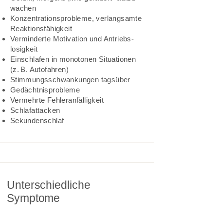
wachen­­
Konzentrations­probleme, verlangsamte
Reaktions­fähig­keit
Verminderte Motivation und Antriebs­
losig­keit
Einschlafen in monotonen Situationen
(z. B. Auto­fahren)­­­
Stimmungs­schwankungen tagsüber
Gedächtnis­probleme
Vermehrte Fehler­anfällig­keit
Schlaf­attacken
Sekunden­schlaf
Unterschiedliche
Symptome