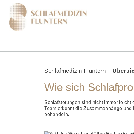
Zum
Inhalt
springen
Schlafmedizin Fluntern –
Übersi
Wie sich Schlafpr
Schlafstörungen sind nicht immer leicht 
Team erkennt die Zu­sammen­­hänge und hil
behandeln.