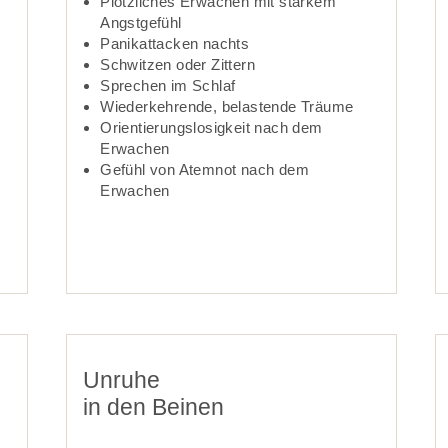
Plötzliches Erwachen mit starkem
Angst­gefühl
Panik­attacken nachts
Schwitzen oder Zittern­­­­­
Sprechen im Schlaf
Wieder­­kehrende, belastende Träume
Orientierungs­­losig­keit nach dem
Erwachen
Gefühl von Atemnot nach dem
Erwachen
Unruhe
in den Beinen