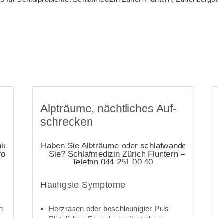
Alpträume, nächt­­liches Auf­
schrecken­­
Häufigste Symptome
n
Herzrasen oder be­schleunigter Puls