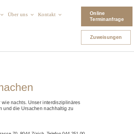
Online
Über uns
Kontakt
Terminanfrage
Zuweisungen
 machen
ie nachts. Unser inter­­disziplinäres
rn und die Ursachen nach­haltig zu