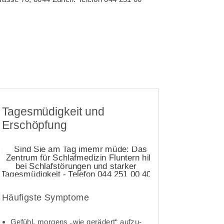
Tagesmüdigkeit und
Erschöpfung­­
Häufigste Symptome
Gefühl, morgens „wie gerädert“ auf­zu­