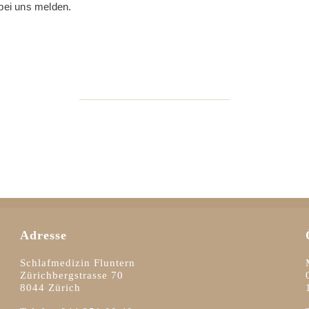
 bei uns melden.
Adresse
Schlafmedizin Fluntern
Zürichbergstrasse 70
8044 Zürich