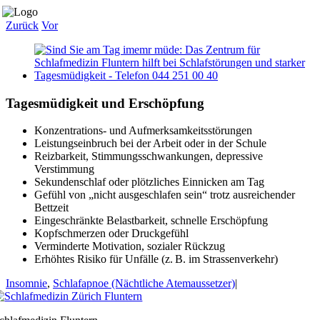
Zum
Inhalt
Zurück
Vor
springen
Zeige
grösseres
Bild
Tagesmüdigkeit und Erschöpfung
Konzentrations- und Aufmerksamkeitsstörungen
Leistungseinbruch bei der Arbeit oder in der Schule
Reizbarkeit, Stimmungsschwankungen, depressive
Verstimmung
Sekundenschlaf oder plötzliches Einnicken am Tag
Gefühl von „nicht ausgeschlafen sein“ trotz ausreichender
Bettzeit
Eingeschränkte Belastbarkeit, schnelle Erschöpfung
Kopfschmerzen oder Druckgefühl
Verminderte Motivation, sozialer Rückzug
Erhöhtes Risiko für Unfälle (z. B. im Strassenverkehr)
Insomnie
,
Schlafapnoe (Nächtliche Atemaussetzer)
|