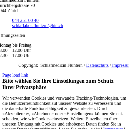
chlafmedizin Fluntern
ürichbergstrasse 70
044 Zürich
elefon
044 251 00 40
-Mail:
schlaflabor-fluntern@hin.ch
ffnungszeiten
ontag bis Freitag
8.00 – 12.00 Uhr
2.30 – 17.00 Uhr
Copyright: Schlafmedizin Fluntern /
Datenschutz
/
Impress
Page load link
Bitte wählen Sie Ihre Einstellungen zum Schutz
Ihrer Privatsphäre
Wir verwenden Cookies und verwandte Tracking-Technologien, um
die Benutzer­freundlich­keit auf unserer Website zu ver­bessern und
die dauer­hafte Funktions­fähig­keit zu gewähr­leisten. Durch
«Akzeptieren», «Ablehnen» oder «Einstellungen» können Sie ent­
scheiden, wie wir Cookies einsetzen. Weitere Einzel­heiten über
unseren Umgang mit Cookies und er­hobenen Daten finden Sie in