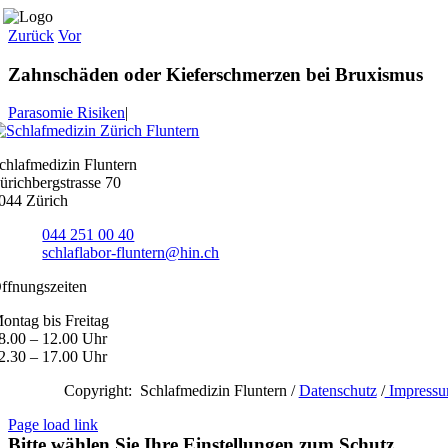
Zum
Inhalt
Zurück
Vor
springen
Zahnschäden oder Kieferschmerzen bei Bruxismus
Parasomie Risiken
|
chlafmedizin Fluntern
ürichbergstrasse 70
044 Zürich
elefon
044 251 00 40
-Mail:
schlaflabor-fluntern@hin.ch
ffnungszeiten
ontag bis Freitag
8.00 – 12.00 Uhr
2.30 – 17.00 Uhr
Copyright: Schlafmedizin Fluntern /
Datenschutz
/
Impress
Page load link
Bitte wählen Sie Ihre Einstellungen zum Schutz