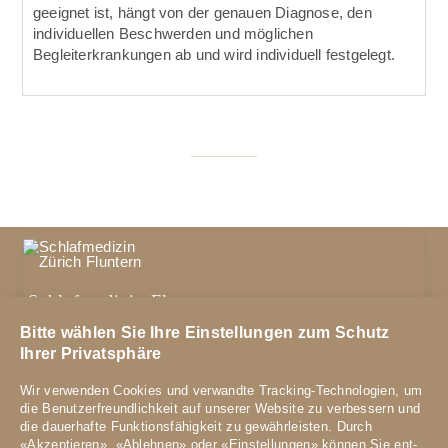
geeignet ist, hängt von der genauen Diagnose, den
individuellen Beschwerden und möglichen
Begleiterkrankungen ab und wird individuell festgelegt.
Schlafmedizin Fluntern
Zürichbergstrasse 70
Bitte wählen Sie Ihre Einstellungen zum Schutz
8044 Zürich
Ihrer Privatsphäre
Telefon
044 251 00 40
Wir verwenden Cookies und verwandte Tracking-Technologien, um
E-Mail:
schlaflabor-fluntern@hin.ch
die Benutzer­freundlich­keit auf unserer Website zu ver­bessern und
die dauer­hafte Funktions­fähig­keit zu gewähr­leisten. Durch
«Akzeptieren», «Ablehnen» oder «Einstellungen» können Sie ent­