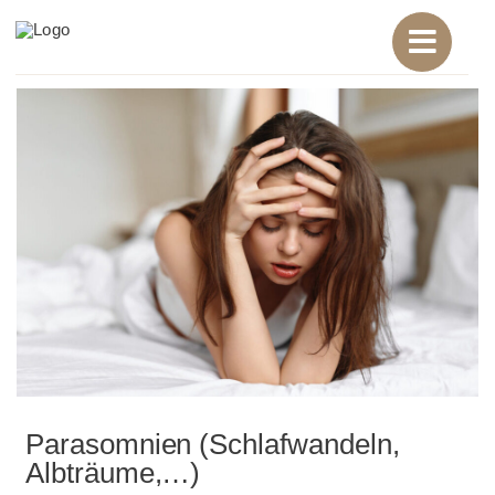
Zum
Inhalt
springen
Parasomnien (Schlafwandeln,
Albträume,…)