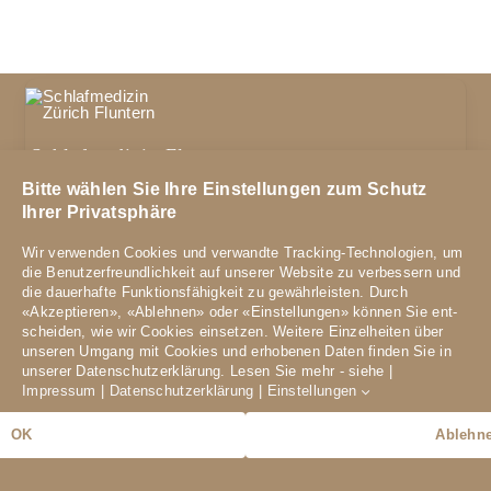
Schlafmedizin Fluntern
Zürichbergstrasse 70
Bitte wählen Sie Ihre Einstellungen zum Schutz
8044 Zürich
Ihrer Privatsphäre
Telefon
044 251 00 40
Wir verwenden Cookies und verwandte Tracking-Technologien, um
E-Mail:
schlaflabor-fluntern@hin.ch
die Benutzer­freundlich­keit auf unserer Website zu ver­bessern und
die dauer­hafte Funktions­fähig­keit zu gewähr­leisten. Durch
«Akzeptieren», «Ablehnen» oder «Einstellungen» können Sie ent­
Öffnungszeiten
scheiden, wie wir Cookies einsetzen. Weitere Einzel­heiten über
unseren Umgang mit Cookies und er­hobenen Daten finden Sie in
unserer Datens­chutz­erklärung. Lesen Sie mehr - siehe |
Montag bis Freitag
Impressum
|
Datenschutzerklärung
|
Einstellungen
08.00 – 12.00 Uhr
12.30 – 17.00 Uhr
OK
Ablehn
Copyright: Schlafmedizin Fluntern /
Datenschutz
/
Impressum